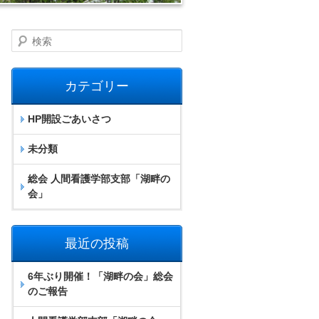
検索
カテゴリー
HP開設ごあいさつ
未分類
総会 人間看護学部支部「湖畔の
会」
最近の投稿
6年ぶり開催！「湖畔の会」総会
のご報告